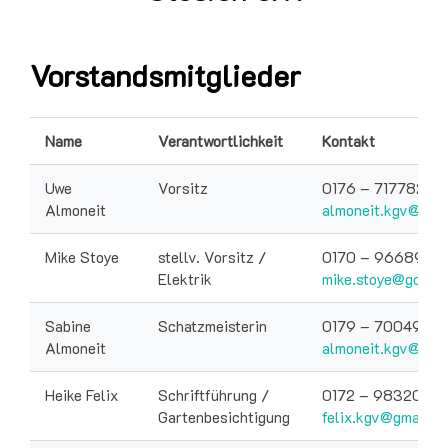
Vorstandsmitglieder
Name
Verantwortlichkeit
Kontakt
Uwe
Vorsitz
0176 – 71778283
Almoneit
almoneit.kgv@gma
Mike Stoye
stellv. Vorsitz /
0170 – 9668936
Elektrik
mike.stoye@googl
Sabine
Schatzmeisterin
0179 – 7004972
Almoneit
almoneit.kgv@gma
Heike Felix
Schriftführung /
0172 – 9832099
Gartenbesichtigung
felix.kgv@gmail.c