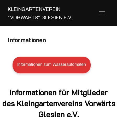
Zum
KLEINGARTENVEREIN
Inhalt
SEITEN
"VORWÄRTS" GLESIEN E.V.
springen
Informationen
Informationen zum Wasserautomaten
Informationen für Mitglieder
des Kleingartenvereins Vorwärts
Glesien e.V.