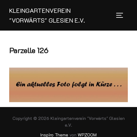
Zum
KLEINGARTENVEREIN
Inhalt
SEITEN
"VORWÄRTS" GLESIEN E.V.
springen
Parzelle 126
Copyright © 2026 Kleingartenverein "Vorwärts" Glesien
e.V.
Inspiro Theme
von
WPZOOM